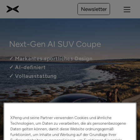
Newsletter
Next-Gen AI SUV Coupe
✓ Markantes sportliches Design 
✓ AI-definiert
✓ Vollausstattung
XPeng und seine Partner verwenden Cookies und ähnliche
Technologien, um Daten zu verarbeiten, die als personenbezogene
Daten gelten können, damit diese Website ordnungsgemäß
funktioniert, um Inhalte und Werbung auf der Grundlage Ihrer