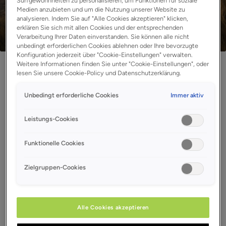
Surfgewohnheiten zu personalisieren, um Funktionen für soziale
Medien anzubieten und um die Nutzung unserer Website zu
analysieren. Indem Sie auf "Alle Cookies akzeptieren" klicken,
erklären Sie sich mit allen Cookies und der entsprechenden
Verarbeitung Ihrer Daten einverstanden. Sie können alle nicht
unbedingt erforderlichen Cookies ablehnen oder Ihre bevorzugte
Konfiguration jederzeit über "Cookie-Einstellungen" verwalten.
Weitere Informationen finden Sie unter "Cookie-Einstellungen", oder
lesen Sie unsere Cookie-Policy und Datenschutzerklärung.
Verfolgen Sie die
Unbedingt erforderliche Cookies
Immer aktiv
Markteinführung des
Leistungs-Cookies
XPENG L03
Funktionelle Cookies
Melden Sie sich noch heute an und
erhalten Sie exklusive Neuigkeiten,
Zielgruppen-Cookies
Einladungen zu bevorstehenden
Veranstaltungen sowie
Benachrichtigungen, sobald
Alle Cookies akzeptieren
Probefahrten verfügbar sind.