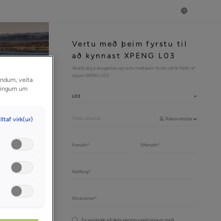
Vertu með þeim fyrstu til 
að kynnast XPENG L03
Skráðu þig á áhugalista og vertu með þeim fyrstu að fá fréttir af 
nýjum XPENG L03
tendum, veita
ýsingum um
L03
lltaf virk(ur)
Næsta verslun
Ég samþykki að deila persónuupplýsingum með