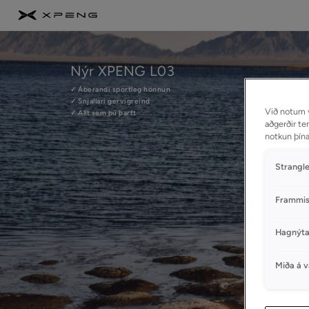
Nýr XPENG L03
✓ Áberandi sportleg hönnun
✓ Snjallari gervigreind
Við notum v
✓ Allt sem þú þarft
aðgerðir te
notkun þín
Strangl
Frammis
Hagnýta
Miða á 