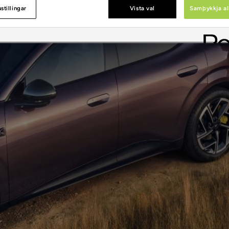
stillingar
Vista val
Samþykkja al