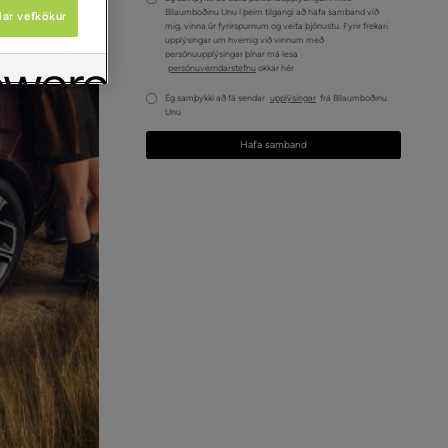
Bílaumboðinu Unu í þeim tilgangi að hafa samband við
lar vefkökur
mig, vinna úr fyrirspurnum og veita þjónustu. Fyrir frekari
upplýsingar um hvernig við vinnum með
persónuupplýsingar þínar má lesa
persónuverndarstefnu
okkar hér
Ég samþykki að fá sendar
upplýsingar
frá Bílaumboðinu
Unu
Hafa samband