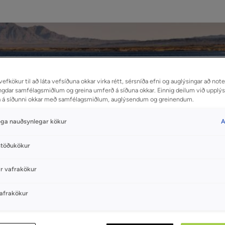
efkökur til að láta vefsíðuna okkar virka rétt, sérsníða efni og auglýsingar að no
ngdar samfélagsmiðlum og greina umferð á síðuna okkar. Einnig deilum við uppl
a á síðunni okkar með samfélagsmiðlum, auglýsendum og greinendum.
ega nauðsynlegar kökur
A
töðukökur
r vafrakökur
vafrakökur