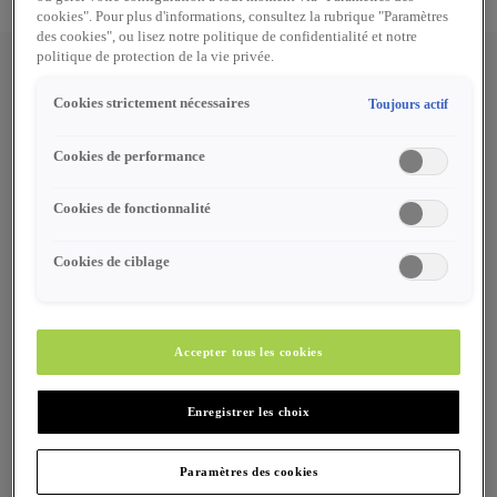
cookies". Pour plus d'informations, consultez la rubrique "Paramètres
des cookies", ou lisez notre politique de confidentialité et notre
politique de protection de la vie privée.
Comment peut-on vous aider ?
Cookies strictement nécessaires
Toujours actif
Cookies de performance
Cookies de fonctionnalité
Cookies de ciblage
Sujet*
Accepter tous les cookies
Enregistrer les choix
Paramètres des cookies