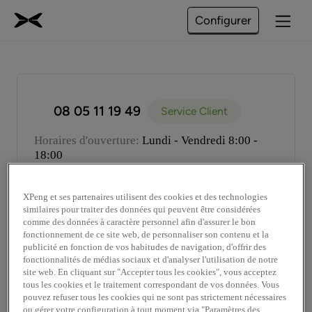
Configurer
08 05 11 19 49
Service Client
Horaires d'ouverture
:
Lundi - Vendredi 8:00
-
18:00
Email
:
serviceclient.fr@xpeng.com
XPeng et ses partenaires utilisent des cookies et des technologies
similaires pour traiter des données qui peuvent être considérées
04 72 22 14 06
Assistance Routière
comme des données à caractère personnel afin d'assurer le bon
fonctionnement de ce site web, de personnaliser son contenu et la
publicité en fonction de vos habitudes de navigation, d'offrir des
Horaires d'ouverture
:
24h/24
-
7J/7
fonctionnalités de médias sociaux et d'analyser l'utilisation de notre
Langue
:
Français, Anglais
site web. En cliquant sur "Accepter tous les cookies", vous acceptez
tous les cookies et le traitement correspondant de vos données. Vous
pouvez refuser tous les cookies qui ne sont pas strictement nécessaires
ou gérer votre configuration à tout moment via "Paramètres des