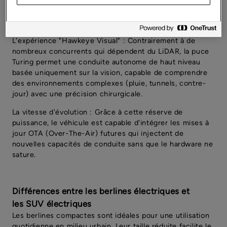
d'image 12 fois plus rapide. Cela signifie que le véhicule
"voit" et réagit à un danger avant même que l'œil humain
ne puisse l'interpréter.
L'expérience "Hawkeye Visual" : Contrairement à de
nombreux concurrents qui dépendent du LiDAR, la puce
Turing permet une conduite autonome de haut niveau
basée uniquement sur la vision, capable de comprendre
des environnements complexes (pluie, tunnels, contre-
jour) avec une précision chirurgicale.
La vitesse d'évolution : Grâce à cette réserve de
puissance, le véhicule est capable d'intégrer les mises à
jour OTA (Over-The-Air) futures qui injectent de
nouvelles capacités de conduite sans que le hardware ne
sature.
Différences entre les berlines électriques et
les SUV électriques
Les berlines compactes sont idéales pour une utilisation
quotidienne en milieu urbain. Leur taille réduite facilite le